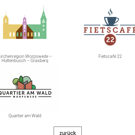
irchenregion Worpswede –
Fietscafé 22
Hüttenbusch – Grasberg
Quartier am Wald
zurück