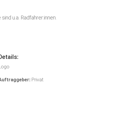
sind u.a. Radfahrer:innen.
Details:
Logo
Auftraggeber:
Privat