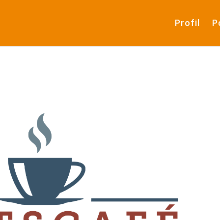
Profil
P